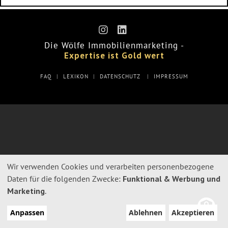
Die Wölfe Immobilienmarketing -
Expertise ist Gold wert
FAQ
|
LEXIKON
|
DATENSCHUTZ
|
IMPRESSUM
Wir verwenden Cookies und verarbeiten personenbezogene
Verwendung
Daten für die folgenden Zwecke:
Funktional & Werbung und
von
Marketing
.
personenbezogenen
Anpassen
Ablehnen
Akzeptieren
Daten