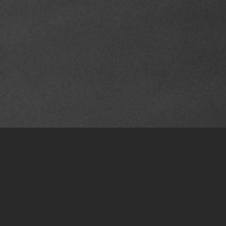
Werde Teil des Teams
Die Wölfe Immobilienmarketing ist ein aufregender, leb
Tür steht immer weit offen für Menschen, die Freude 
an der Zusammenarbeit mit anderen haben. Unser Team 
Kreativen mit dem Drang, ihren eigenen Stil zu definie