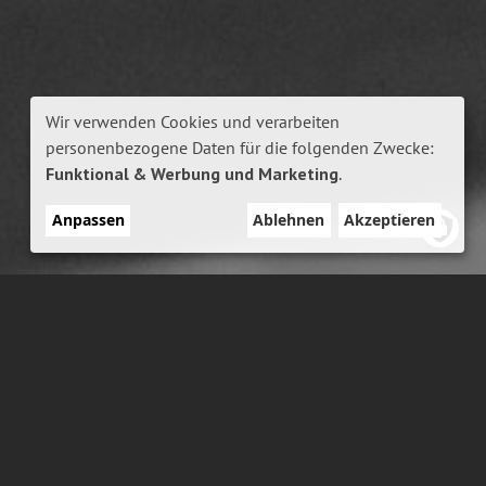
Wir verwenden Cookies und verarbeiten
Verwendung
personenbezogene Daten für die folgenden Zwecke:
von
Funktional & Werbung und Marketing
.
personenbezogenen
Anpassen
Ablehnen
Akzeptieren
Daten
und
Cookies
ferent.
diges Arbeiten und der Drive, immer das Beste für den
te, die uns alle zusammenschweißen. Deswegen sind
nd die Wege kurz. Wir fühlen uns in unserem kleinen
t pudelwohl.