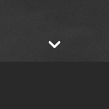
Same same but dif
endiger Arbeitsplatz. Unsere
Eigenverantwortung, selbststän
am Lösen von Problemen und
Kunden zu erreichen, sind Wer
ist ein bunter Mix aus jungen
die Hierarchien bei uns flach u
ren und erfahrenen alten
Office in der Wiener Innenstad