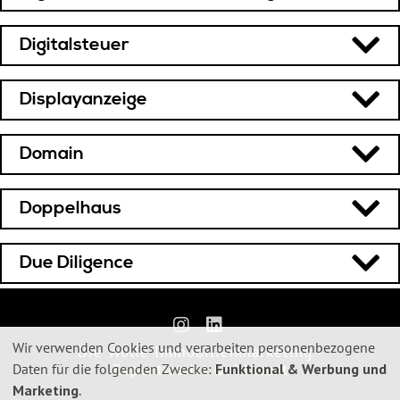
Digitalsteuer
Displayanzeige
Domain
Doppelhaus
Due Diligence
Wir verwenden Cookies und verarbeiten personenbezogene
Die Wölfe Immobilienmarketing -
Verwendung
Daten für die folgenden Zwecke:
Funktional & Werbung und
Expertise ist Gold wert
von
Marketing
.