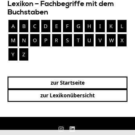
Lexikon – Fachbegriffe mit dem
Buchstaben
A
B
C
D
E
F
G
H
I
K
L
M
N
O
P
R
S
T
U
V
W
X
Y
Z
zur Startseite
zur Lexikonübersicht